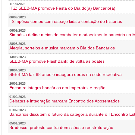
11/09/2023
ITZ: SEEB-MA promove Festa do Dia do(a) Bancário(a)
06/09/2023
I Simpósio contou com espaço kids e contação de histórias
06/09/2023
Simpósio define meios de combater o adoecimento bancário no
28/08/2023
Alegria, sorteios e música marcam o Dia dos Bancários
14/08/2023
SEEB-MA promove FlashBank: de volta às boates
18/04/2023
SEEB-MA faz 88 anos e inaugura obras na sede recreativa
20/03/2023
Encontro integra bancários em Imperatriz e região
01/02/2023
Debates e integração marcam Encontro dos Aposentados
01/02/2023
Bancários discutem o futuro da categoria durante o I Encontro E
05/01/2023
Bradesco: protesto contra demissões e reestruturação