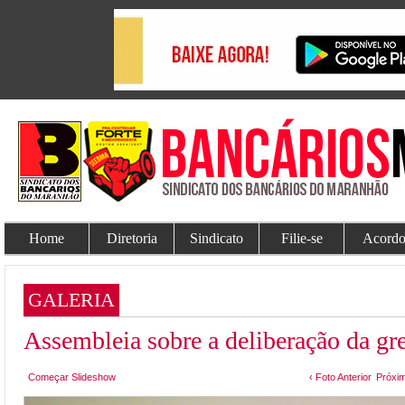
Home
Diretoria
Sindicato
Filie-se
Acordo
GALERIA
Assembleia sobre a deliberação da g
Começar Slideshow
‹ Foto Anterior
Próxim