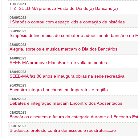
11/09/2023
ITZ: SEEB-MA promove Festa do Dia do(a) Bancário(a)
06/09/2023
I Simpósio contou com espaço kids e contação de histórias
06/09/2023
Simpósio define meios de combater o adoecimento bancário no
28/08/2023
Alegria, sorteios e música marcam o Dia dos Bancários
14/08/2023
SEEB-MA promove FlashBank: de volta às boates
18/04/2023
SEEB-MA faz 88 anos e inaugura obras na sede recreativa
20/03/2023
Encontro integra bancários em Imperatriz e região
01/02/2023
Debates e integração marcam Encontro dos Aposentados
01/02/2023
Bancários discutem o futuro da categoria durante o I Encontro E
05/01/2023
Bradesco: protesto contra demissões e reestruturação