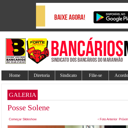
Home
Diretoria
Sindicato
Filie-se
Acordo
GALERIA
Posse Solene
Começar Slideshow
‹ Foto Anterior
Próxim