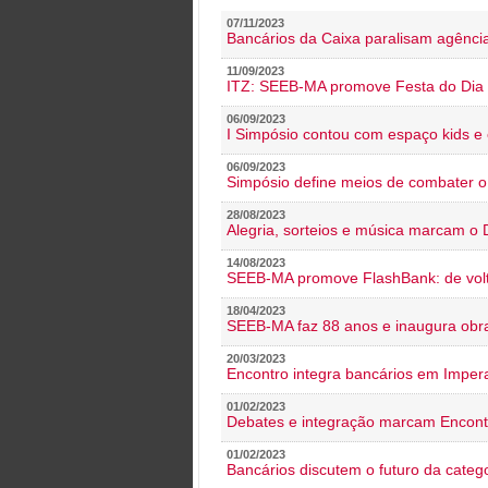
07/11/2023
Bancários da Caixa paralisam agênc
11/09/2023
ITZ: SEEB-MA promove Festa do Dia 
06/09/2023
I Simpósio contou com espaço kids e 
06/09/2023
Simpósio define meios de combater 
28/08/2023
Alegria, sorteios e música marcam o 
14/08/2023
SEEB-MA promove FlashBank: de volt
18/04/2023
SEEB-MA faz 88 anos e inaugura obra
20/03/2023
Encontro integra bancários em Impera
01/02/2023
Debates e integração marcam Encont
01/02/2023
Bancários discutem o futuro da categ