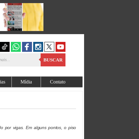
BUSCAR
ias
Mídia
Contato
o por vigas. Em alguns pontos, o piso