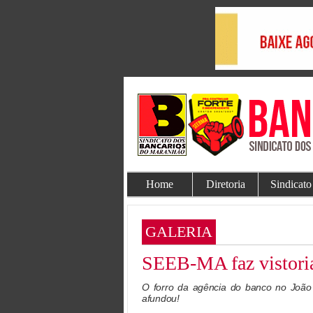
Home
Diretoria
Sindicato
GALERIA
SEEB-MA faz vistoria
O forro da agência do banco no João 
afundou!