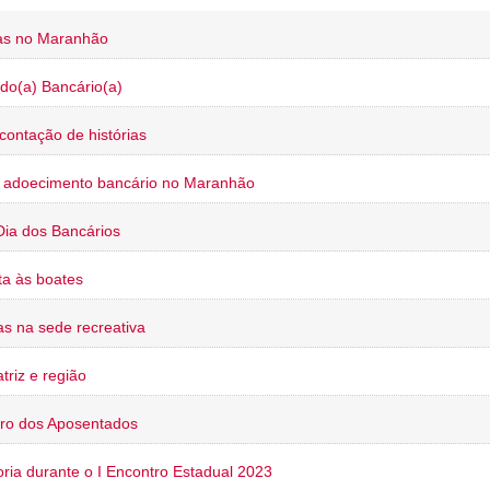
ias no Maranhão
do(a) Bancário(a)
contação de histórias
o adoecimento bancário no Maranhão
Dia dos Bancários
a às boates
s na sede recreativa
triz e região
ro dos Aposentados
oria durante o I Encontro Estadual 2023