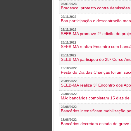
05/01/2023
Bradesco: protesto contra demissões 
29/11/2022
Boa participação e descontração mar
28/11/2022
SEEB-MA promove 2ª edição do proje
28/11/2022
SEEB-MA realiza Encontro com bancá
28/11/2022
SEEB-MA participou do 28º Curso An
13/10/2022
Festa do Dia das Crianças foi um suc
28/09/2022
SEEB-MA realiza 3º Encontro dos Ap
22/08/2022
MA: bancários completam 15 dias de l
22/08/2022
Bancários intensificam mobilização p
18/08/2022
Bancários decretam estado de greve