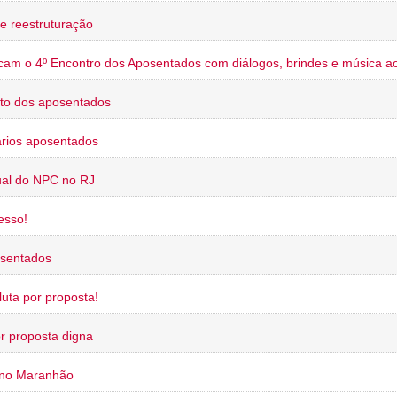
e reestruturação
cam o 4º Encontro dos Aposentados com diálogos, brindes e música ao
to dos aposentados
rios aposentados
ual do NPC no RJ
esso!
osentados
uta por proposta!
or proposta digna
 no Maranhão