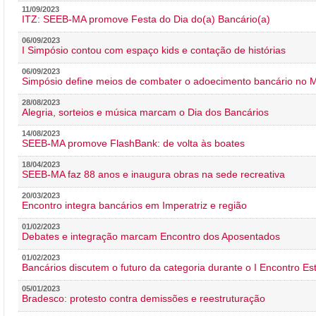
11/09/2023
ITZ: SEEB-MA promove Festa do Dia do(a) Bancário(a)
06/09/2023
I Simpósio contou com espaço kids e contação de histórias
06/09/2023
Simpósio define meios de combater o adoecimento bancário no
28/08/2023
Alegria, sorteios e música marcam o Dia dos Bancários
14/08/2023
SEEB-MA promove FlashBank: de volta às boates
18/04/2023
SEEB-MA faz 88 anos e inaugura obras na sede recreativa
20/03/2023
Encontro integra bancários em Imperatriz e região
01/02/2023
Debates e integração marcam Encontro dos Aposentados
01/02/2023
Bancários discutem o futuro da categoria durante o I Encontro E
05/01/2023
Bradesco: protesto contra demissões e reestruturação