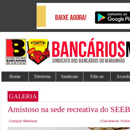
Home
Diretoria
Sindicato
Filie-se
Acordo
GALERIA
Amistoso na sede recreativa do SE
Começar Slideshow
‹ Foto Anterior
Próxim