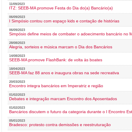
11/09/2023
ITZ: SEEB-MA promove Festa do Dia do(a) Bancário(a)
06/09/2023
I Simpósio contou com espaço kids e contação de histórias
06/09/2023
Simpósio define meios de combater o adoecimento bancário no
28/08/2023
Alegria, sorteios e música marcam o Dia dos Bancários
14/08/2023
SEEB-MA promove FlashBank: de volta às boates
18/04/2023
SEEB-MA faz 88 anos e inaugura obras na sede recreativa
20/03/2023
Encontro integra bancários em Imperatriz e região
01/02/2023
Debates e integração marcam Encontro dos Aposentados
01/02/2023
Bancários discutem o futuro da categoria durante o I Encontro E
05/01/2023
Bradesco: protesto contra demissões e reestruturação