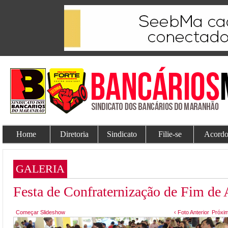
Home
Diretoria
Sindicato
Filie-se
Acordo
GALERIA
Festa de Confraternização de Fim de
Começar Slideshow
‹ Foto Anterior
Próxim