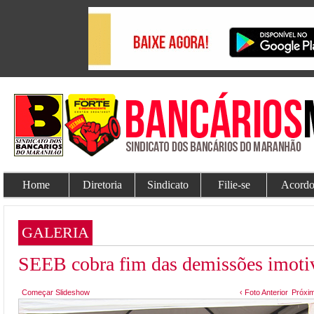
Home
Diretoria
Sindicato
Filie-se
Acordo
GALERIA
SEEB cobra fim das demissões imotiv
Começar Slideshow
‹ Foto Anterior
Próxim