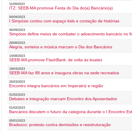
11/09/2023
ITZ: SEEB-MA promove Festa do Dia do(a) Bancário(a)
06/09/2023
I Simpósio contou com espaço kids e contação de histórias
06/09/2023
Simpósio define meios de combater o adoecimento bancário no
28/08/2023
Alegria, sorteios e música marcam o Dia dos Bancários
14/08/2023
SEEB-MA promove FlashBank: de volta às boates
18/04/2023
SEEB-MA faz 88 anos e inaugura obras na sede recreativa
20/03/2023
Encontro integra bancários em Imperatriz e região
01/02/2023
Debates e integração marcam Encontro dos Aposentados
01/02/2023
Bancários discutem o futuro da categoria durante o I Encontro E
05/01/2023
Bradesco: protesto contra demissões e reestruturação