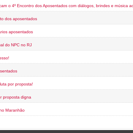
cam o 4º Encontro dos Aposentados com diálogos, brindes e música ao
to dos aposentados
rios aposentados
ual do NPC no RJ
esso!
osentados
uta por proposta!
or proposta digna
 no Maranhão