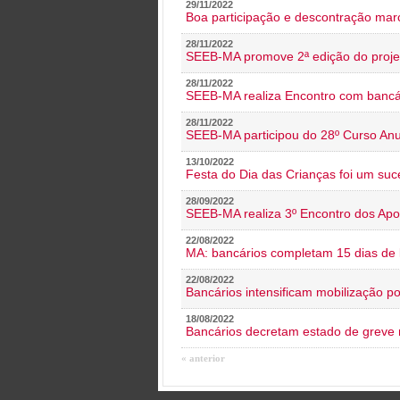
29/11/2022
Boa participação e descontração mar
28/11/2022
SEEB-MA promove 2ª edição do proje
28/11/2022
SEEB-MA realiza Encontro com bancá
28/11/2022
SEEB-MA participou do 28º Curso An
13/10/2022
Festa do Dia das Crianças foi um suc
28/09/2022
SEEB-MA realiza 3º Encontro dos Ap
22/08/2022
MA: bancários completam 15 dias de l
22/08/2022
Bancários intensificam mobilização p
18/08/2022
Bancários decretam estado de greve
« anterior