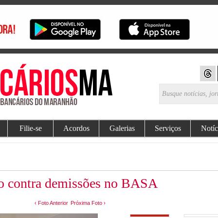
Filie-se
Acordos
Galerias
Serviços
Notíc
to contra demissões no BASA
‹ Foto Anterior
Próxima Foto ›