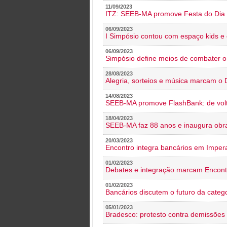
11/09/2023
ITZ: SEEB-MA promove Festa do Dia 
06/09/2023
I Simpósio contou com espaço kids e 
06/09/2023
Simpósio define meios de combater 
28/08/2023
Alegria, sorteios e música marcam o 
14/08/2023
SEEB-MA promove FlashBank: de volt
18/04/2023
SEEB-MA faz 88 anos e inaugura obra
20/03/2023
Encontro integra bancários em Impera
01/02/2023
Debates e integração marcam Encont
01/02/2023
Bancários discutem o futuro da categ
05/01/2023
Bradesco: protesto contra demissões 