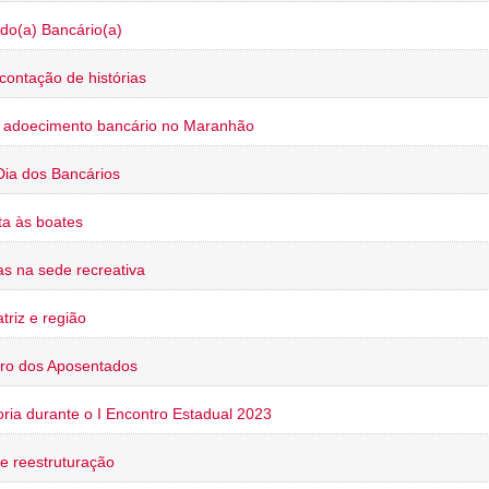
do(a) Bancário(a)
contação de histórias
o adoecimento bancário no Maranhão
Dia dos Bancários
a às boates
s na sede recreativa
triz e região
ro dos Aposentados
oria durante o I Encontro Estadual 2023
e reestruturação