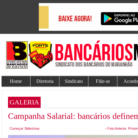
Home
Diretoria
Sindicato
Filie-se
Acordo
GALERIA
Campanha Salarial: bancários definem
Começar Slideshow
‹ Foto Anterior
Próxim