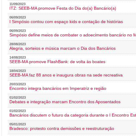
11/09/2023
ITZ: SEEB-MA promove Festa do Dia do(a) Bancário(a)
06/09/2023
I Simpósio contou com espaço kids e contação de histórias
06/09/2023
Simpósio define meios de combater o adoecimento bancário no
28/08/2023
Alegria, sorteios e música marcam o Dia dos Bancários
14/08/2023
SEEB-MA promove FlashBank: de volta às boates
18/04/2023
SEEB-MA faz 88 anos e inaugura obras na sede recreativa
20/03/2023
Encontro integra bancários em Imperatriz e região
01/02/2023
Debates e integração marcam Encontro dos Aposentados
01/02/2023
Bancários discutem o futuro da categoria durante o I Encontro E
05/01/2023
Bradesco: protesto contra demissões e reestruturação