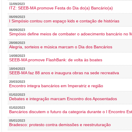
11/09/2023
ITZ: SEEB-MA promove Festa do Dia do(a) Bancário(a)
06/09/2023
I Simpósio contou com espaço kids e contação de histórias
06/09/2023
Simpósio define meios de combater o adoecimento bancário no
28/08/2023
Alegria, sorteios e música marcam o Dia dos Bancários
14/08/2023
SEEB-MA promove FlashBank: de volta às boates
18/04/2023
SEEB-MA faz 88 anos e inaugura obras na sede recreativa
20/03/2023
Encontro integra bancários em Imperatriz e região
01/02/2023
Debates e integração marcam Encontro dos Aposentados
01/02/2023
Bancários discutem o futuro da categoria durante o I Encontro E
05/01/2023
Bradesco: protesto contra demissões e reestruturação