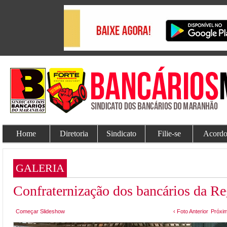
Home
Diretoria
Sindicato
Filie-se
Acordo
GALERIA
Confraternização dos bancários da Re
Começar Slideshow
‹ Foto Anterior
Próxim