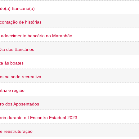
do(a) Bancário(a)
contação de histórias
o adoecimento bancário no Maranhão
Dia dos Bancários
a às boates
s na sede recreativa
triz e região
ro dos Aposentados
oria durante o I Encontro Estadual 2023
e reestruturação