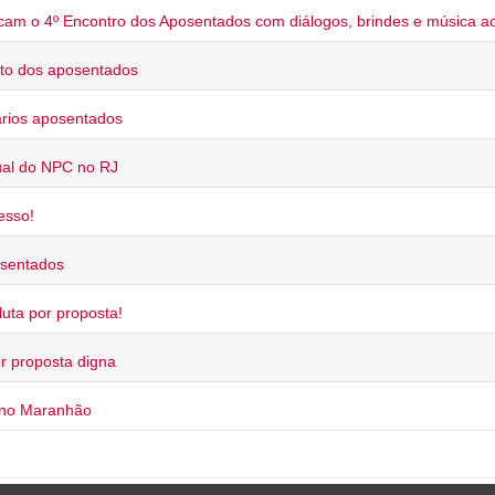
cam o 4º Encontro dos Aposentados com diálogos, brindes e música ao
to dos aposentados
rios aposentados
ual do NPC no RJ
esso!
osentados
uta por proposta!
or proposta digna
 no Maranhão