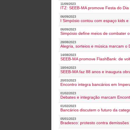
11/09/2023
ITZ: SEEB-MA promove Festa do Dia 
06/09/2023
I Simpósio contou com espaço kids e 
06/09/2023
Simpósio define meios de combater 
28/08/2023
Alegria, sorteios e música marcam o 
14/08/2023
SEEB-MA promove FlashBank: de volt
18/04/2023
SEEB-MA faz 88 anos e inaugura obra
20/03/2023
Encontro integra bancários em Impera
01/02/2023
Debates e integração marcam Encont
01/02/2023
Bancários discutem o futuro da categ
05/01/2023
Bradesco: protesto contra demissões 