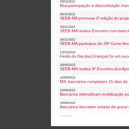
29/11/2022
Boa participação e descontração mar
28/11/2022
SEEB-MA promove 2ª edição do proje
28/11/2022
SEEB-MA realiza Encontro com bancá
28/11/2022
SEEB-MA participou do 28º Curso An
13/10/2022
Festa do Dia das Crianças foi um suc
28/09/2022
SEEB-MA realiza 3º Encontro dos Ap
22/08/2022
MA: bancários completam 15 dias de l
22/08/2022
Bancários intensificam mobilização p
18/08/2022
Bancários decretam estado de greve
« anterior