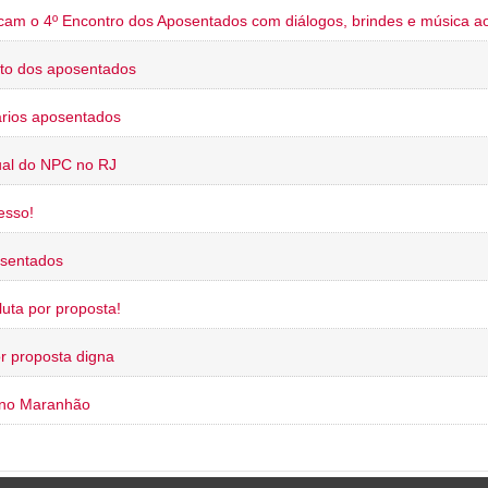
cam o 4º Encontro dos Aposentados com diálogos, brindes e música ao
to dos aposentados
rios aposentados
ual do NPC no RJ
esso!
osentados
uta por proposta!
or proposta digna
 no Maranhão