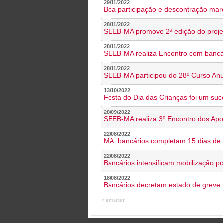
29/11/2022
Boa participação e descontração mar
28/11/2022
SEEB-MA promove 2ª edição do proje
28/11/2022
SEEB-MA realiza Encontro com bancá
28/11/2022
SEEB-MA participou do 28º Curso An
13/10/2022
Festa do Dia das Crianças foi um suc
28/09/2022
SEEB-MA realiza 3º Encontro dos Ap
22/08/2022
MA: bancários completam 15 dias de l
22/08/2022
Bancários intensificam mobilização p
18/08/2022
Bancários decretam estado de greve
« anterior