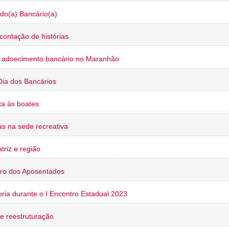
do(a) Bancário(a)
contação de histórias
o adoecimento bancário no Maranhão
Dia dos Bancários
a às boates
s na sede recreativa
triz e região
ro dos Aposentados
oria durante o I Encontro Estadual 2023
e reestruturação