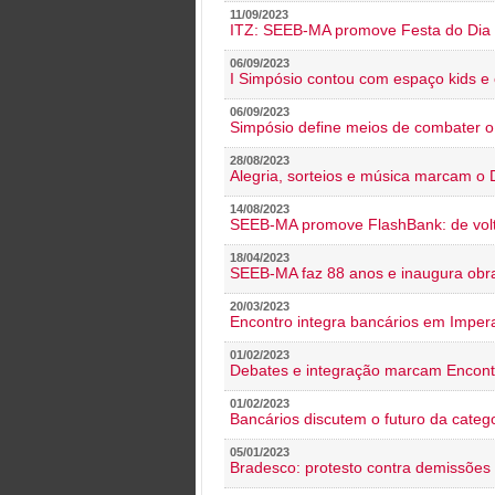
11/09/2023
ITZ: SEEB-MA promove Festa do Dia 
06/09/2023
I Simpósio contou com espaço kids e 
06/09/2023
Simpósio define meios de combater 
28/08/2023
Alegria, sorteios e música marcam o 
14/08/2023
SEEB-MA promove FlashBank: de volt
18/04/2023
SEEB-MA faz 88 anos e inaugura obra
20/03/2023
Encontro integra bancários em Impera
01/02/2023
Debates e integração marcam Encont
01/02/2023
Bancários discutem o futuro da categ
05/01/2023
Bradesco: protesto contra demissões 