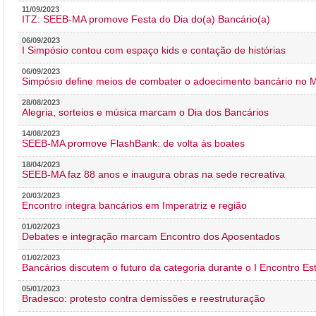
11/09/2023
ITZ: SEEB-MA promove Festa do Dia do(a) Bancário(a)
06/09/2023
I Simpósio contou com espaço kids e contação de histórias
06/09/2023
Simpósio define meios de combater o adoecimento bancário no
28/08/2023
Alegria, sorteios e música marcam o Dia dos Bancários
14/08/2023
SEEB-MA promove FlashBank: de volta às boates
18/04/2023
SEEB-MA faz 88 anos e inaugura obras na sede recreativa
20/03/2023
Encontro integra bancários em Imperatriz e região
01/02/2023
Debates e integração marcam Encontro dos Aposentados
01/02/2023
Bancários discutem o futuro da categoria durante o I Encontro E
05/01/2023
Bradesco: protesto contra demissões e reestruturação