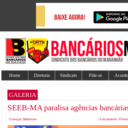
Home
Diretoria
Sindicato
Filie-se
Acordo
GALERIA
SEEB-MA paralisa agências bancárias
Começar Slideshow
‹ Foto Anterior
Próxim