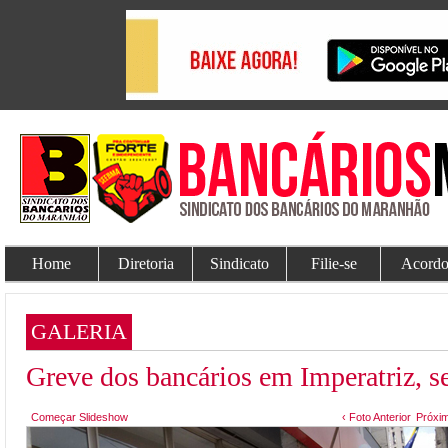
Home
Diretoria
Sindicato
Filie-se
Acordo
GALERIA
Greve dos bancários em Imperatriz, s
Começar Slideshow
‹ Foto Anterior
Próxim