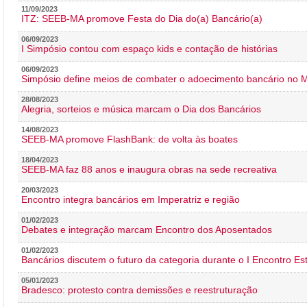
11/09/2023
ITZ: SEEB-MA promove Festa do Dia do(a) Bancário(a)
06/09/2023
I Simpósio contou com espaço kids e contação de histórias
06/09/2023
Simpósio define meios de combater o adoecimento bancário no
28/08/2023
Alegria, sorteios e música marcam o Dia dos Bancários
14/08/2023
SEEB-MA promove FlashBank: de volta às boates
18/04/2023
SEEB-MA faz 88 anos e inaugura obras na sede recreativa
20/03/2023
Encontro integra bancários em Imperatriz e região
01/02/2023
Debates e integração marcam Encontro dos Aposentados
01/02/2023
Bancários discutem o futuro da categoria durante o I Encontro E
05/01/2023
Bradesco: protesto contra demissões e reestruturação