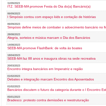
11/09/2023
ITZ: SEEB-MA promove Festa do Dia do(a) Bancário(a)
06/09/2023
I Simpósio contou com espaço kids e contação de histórias
06/09/2023
Simpósio define meios de combater o adoecimento bancário no
28/08/2023
Alegria, sorteios e música marcam o Dia dos Bancários
14/08/2023
SEEB-MA promove FlashBank: de volta às boates
18/04/2023
SEEB-MA faz 88 anos e inaugura obras na sede recreativa
20/03/2023
Encontro integra bancários em Imperatriz e região
01/02/2023
Debates e integração marcam Encontro dos Aposentados
01/02/2023
Bancários discutem o futuro da categoria durante o I Encontro E
05/01/2023
Bradesco: protesto contra demissões e reestruturação