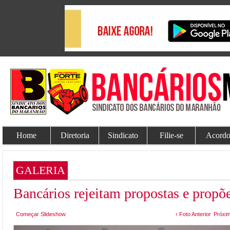
Home
Diretoria
Sindicato
Filie-se
Acordo
GALERIA
Bancários rejeitam propostas e propõ
Começar Slideshow
‹ Foto Anterior
Próxim