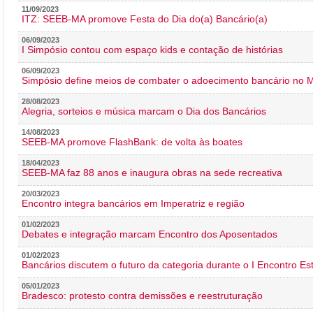
11/09/2023
ITZ: SEEB-MA promove Festa do Dia do(a) Bancário(a)
06/09/2023
I Simpósio contou com espaço kids e contação de histórias
06/09/2023
Simpósio define meios de combater o adoecimento bancário no
28/08/2023
Alegria, sorteios e música marcam o Dia dos Bancários
14/08/2023
SEEB-MA promove FlashBank: de volta às boates
18/04/2023
SEEB-MA faz 88 anos e inaugura obras na sede recreativa
20/03/2023
Encontro integra bancários em Imperatriz e região
01/02/2023
Debates e integração marcam Encontro dos Aposentados
01/02/2023
Bancários discutem o futuro da categoria durante o I Encontro E
05/01/2023
Bradesco: protesto contra demissões e reestruturação