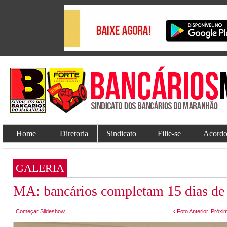
Home
Diretoria
Sindicato
Filie-se
Acordo
GALERIA
MA: bancários completam 15 dias de 
Começar Slideshow
‹ Foto Anterior
Próxim