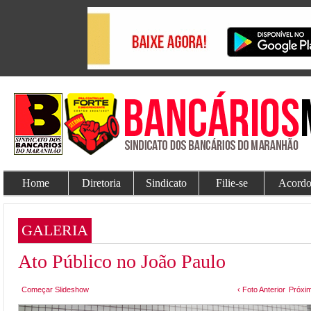
Home
Diretoria
Sindicato
Filie-se
Acordo
GALERIA
Ato Público no João Paulo
Começar Slideshow
‹ Foto Anterior
Próxim