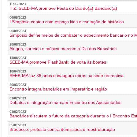
11/09/2023
ITZ: SEEB-MA promove Festa do Dia do(a) Bancário(a)
06/09/2023
I Simpósio contou com espaço kids e contação de histórias
06/09/2023
Simpósio define meios de combater o adoecimento bancário no
28/08/2023
Alegria, sorteios e música marcam o Dia dos Bancários
14/08/2023
SEEB-MA promove FlashBank: de volta às boates
18/04/2023
SEEB-MA faz 88 anos e inaugura obras na sede recreativa
20/03/2023
Encontro integra bancários em Imperatriz e região
01/02/2023
Debates e integração marcam Encontro dos Aposentados
01/02/2023
Bancários discutem o futuro da categoria durante o I Encontro E
05/01/2023
Bradesco: protesto contra demissões e reestruturação