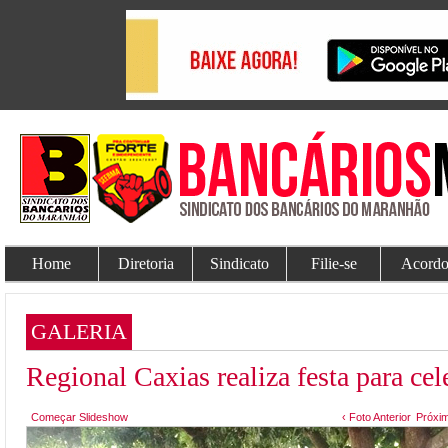
Home
Diretoria
Sindicato
Filie-se
Acordo
GALERIA
Regional Caxias realiza festa para ce
Começar Slideshow
‹ Foto Anterior
Próxim