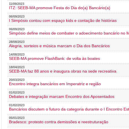
11/09/2023
ITZ: SEEB-MA promove Festa do Dia do(a) Bancário(a)
06/09/2023
I Simpósio contou com espaço kids e contação de histórias
06/09/2023
Simpósio define meios de combater o adoecimento bancário no
28/08/2023
Alegria, sorteios e música marcam o Dia dos Bancários
14/08/2023
SEEB-MA promove FlashBank: de volta às boates
18/04/2023
SEEB-MA faz 88 anos e inaugura obras na sede recreativa
20/03/2023
Encontro integra bancários em Imperatriz e região
01/02/2023
Debates e integração marcam Encontro dos Aposentados
01/02/2023
Bancários discutem o futuro da categoria durante o I Encontro E
05/01/2023
Bradesco: protesto contra demissões e reestruturação