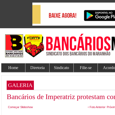
Home
Diretoria
Sindicato
Filie-se
Acordo
GALERIA
Bancários de Imperatriz protestam co
Começar Slideshow
‹ Foto Anterior
Próxim