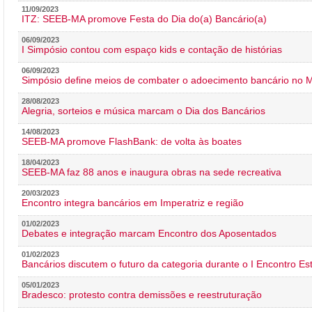
11/09/2023
ITZ: SEEB-MA promove Festa do Dia do(a) Bancário(a)
06/09/2023
I Simpósio contou com espaço kids e contação de histórias
06/09/2023
Simpósio define meios de combater o adoecimento bancário no
28/08/2023
Alegria, sorteios e música marcam o Dia dos Bancários
14/08/2023
SEEB-MA promove FlashBank: de volta às boates
18/04/2023
SEEB-MA faz 88 anos e inaugura obras na sede recreativa
20/03/2023
Encontro integra bancários em Imperatriz e região
01/02/2023
Debates e integração marcam Encontro dos Aposentados
01/02/2023
Bancários discutem o futuro da categoria durante o I Encontro E
05/01/2023
Bradesco: protesto contra demissões e reestruturação