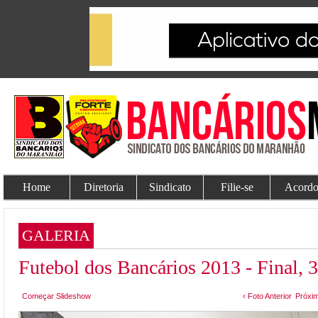
Home
Diretoria
Sindicato
Filie-se
Acordo
GALERIA
Futebol dos Bancários 2013 - Final, 
Começar Slideshow
‹ Foto Anterior
Próxim