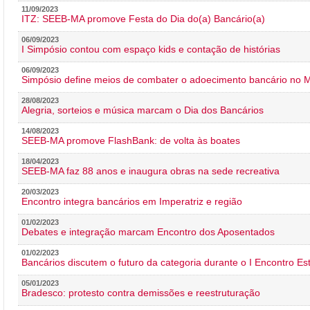
11/09/2023
ITZ: SEEB-MA promove Festa do Dia do(a) Bancário(a)
06/09/2023
I Simpósio contou com espaço kids e contação de histórias
06/09/2023
Simpósio define meios de combater o adoecimento bancário no
28/08/2023
Alegria, sorteios e música marcam o Dia dos Bancários
14/08/2023
SEEB-MA promove FlashBank: de volta às boates
18/04/2023
SEEB-MA faz 88 anos e inaugura obras na sede recreativa
20/03/2023
Encontro integra bancários em Imperatriz e região
01/02/2023
Debates e integração marcam Encontro dos Aposentados
01/02/2023
Bancários discutem o futuro da categoria durante o I Encontro E
05/01/2023
Bradesco: protesto contra demissões e reestruturação