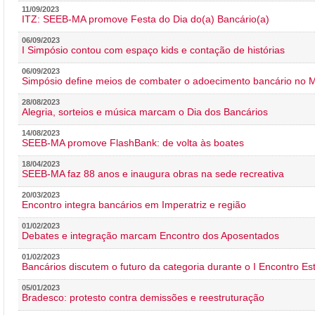
11/09/2023
ITZ: SEEB-MA promove Festa do Dia do(a) Bancário(a)
06/09/2023
I Simpósio contou com espaço kids e contação de histórias
06/09/2023
Simpósio define meios de combater o adoecimento bancário no
28/08/2023
Alegria, sorteios e música marcam o Dia dos Bancários
14/08/2023
SEEB-MA promove FlashBank: de volta às boates
18/04/2023
SEEB-MA faz 88 anos e inaugura obras na sede recreativa
20/03/2023
Encontro integra bancários em Imperatriz e região
01/02/2023
Debates e integração marcam Encontro dos Aposentados
01/02/2023
Bancários discutem o futuro da categoria durante o I Encontro E
05/01/2023
Bradesco: protesto contra demissões e reestruturação