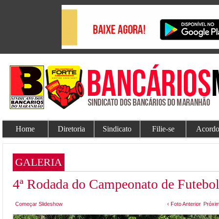
Home
Diretoria
Sindicato
Filie-se
Acordo
GALERIA
4ª Rodada do Campeonato de Futebol
Começar Slideshow
‹ Foto Anterior
Próxim