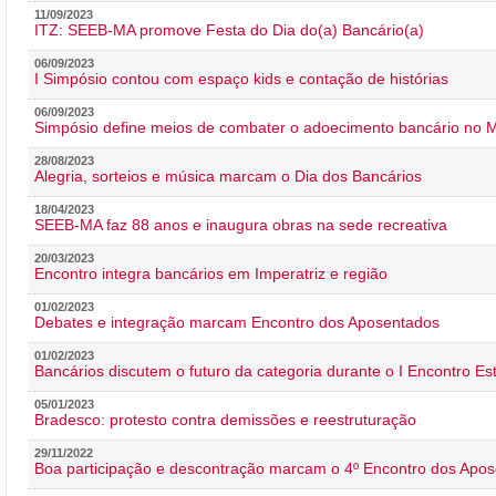
11/09/2023
ITZ: SEEB-MA promove Festa do Dia do(a) Bancário(a)
06/09/2023
I Simpósio contou com espaço kids e contação de histórias
06/09/2023
Simpósio define meios de combater o adoecimento bancário no
28/08/2023
Alegria, sorteios e música marcam o Dia dos Bancários
18/04/2023
SEEB-MA faz 88 anos e inaugura obras na sede recreativa
20/03/2023
Encontro integra bancários em Imperatriz e região
01/02/2023
Debates e integração marcam Encontro dos Aposentados
01/02/2023
Bancários discutem o futuro da categoria durante o I Encontro E
05/01/2023
Bradesco: protesto contra demissões e reestruturação
29/11/2022
Boa participação e descontração marcam o 4º Encontro dos Apos