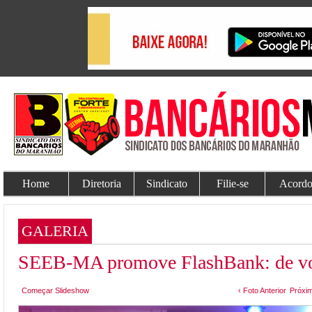
Home
Diretoria
Sindicato
Filie-se
Acordo
GALERIA
SEEB-MA promove FlashBank: de vol
Começar Slideshow
‹ Foto Anterior
Próxim