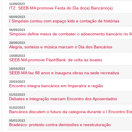
11/09/2023
ITZ: SEEB-MA promove Festa do Dia do(a) Bancário(a)
06/09/2023
I Simpósio contou com espaço kids e contação de histórias
06/09/2023
Simpósio define meios de combater o adoecimento bancário no
28/08/2023
Alegria, sorteios e música marcam o Dia dos Bancários
14/08/2023
SEEB-MA promove FlashBank: de volta às boates
18/04/2023
SEEB-MA faz 88 anos e inaugura obras na sede recreativa
20/03/2023
Encontro integra bancários em Imperatriz e região
01/02/2023
Debates e integração marcam Encontro dos Aposentados
01/02/2023
Bancários discutem o futuro da categoria durante o I Encontro E
05/01/2023
Bradesco: protesto contra demissões e reestruturação