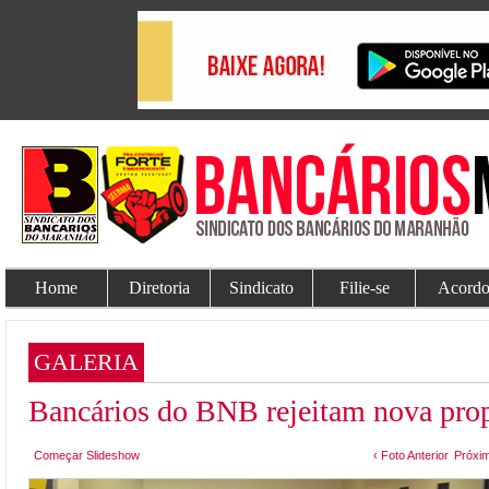
Home
Diretoria
Sindicato
Filie-se
Acordo
GALERIA
Bancários do BNB rejeitam nova prop
Começar Slideshow
‹ Foto Anterior
Próxim