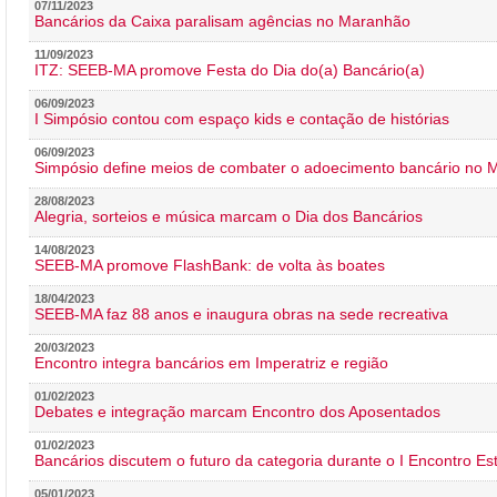
07/11/2023
Bancários da Caixa paralisam agências no Maranhão
11/09/2023
ITZ: SEEB-MA promove Festa do Dia do(a) Bancário(a)
06/09/2023
I Simpósio contou com espaço kids e contação de histórias
06/09/2023
Simpósio define meios de combater o adoecimento bancário no
28/08/2023
Alegria, sorteios e música marcam o Dia dos Bancários
14/08/2023
SEEB-MA promove FlashBank: de volta às boates
18/04/2023
SEEB-MA faz 88 anos e inaugura obras na sede recreativa
20/03/2023
Encontro integra bancários em Imperatriz e região
01/02/2023
Debates e integração marcam Encontro dos Aposentados
01/02/2023
Bancários discutem o futuro da categoria durante o I Encontro E
05/01/2023