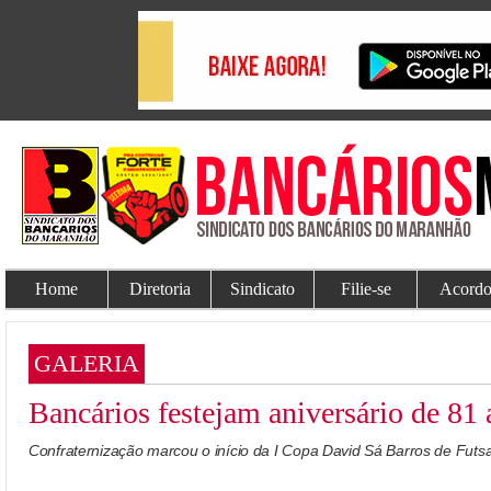
Home
Diretoria
Sindicato
Filie-se
Acordo
GALERIA
Bancários festejam aniversário de 
Confraternização marcou o início da I Copa David Sá Barros de Futsa