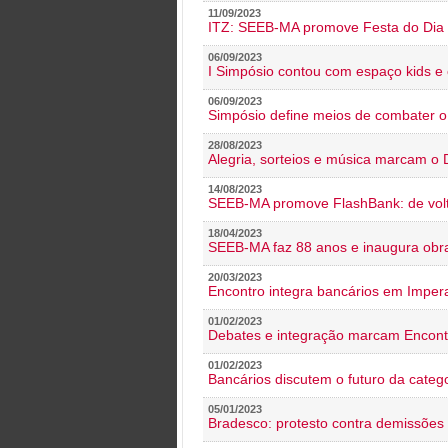
11/09/2023
ITZ: SEEB-MA promove Festa do Dia 
06/09/2023
I Simpósio contou com espaço kids e 
06/09/2023
Simpósio define meios de combater 
28/08/2023
Alegria, sorteios e música marcam o 
14/08/2023
SEEB-MA promove FlashBank: de volt
18/04/2023
SEEB-MA faz 88 anos e inaugura obra
20/03/2023
Encontro integra bancários em Impera
01/02/2023
Debates e integração marcam Encont
01/02/2023
Bancários discutem o futuro da categ
05/01/2023
Bradesco: protesto contra demissões 