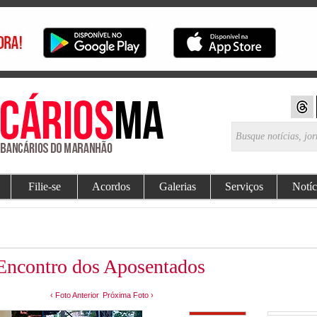
Filie-se
Acordos
Galerias
Serviços
Notíc
Encontro dos Aposentados
‹ Foto Anterior
Próxima Foto ›