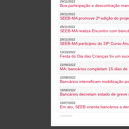
29/11/2022
Boa participação e descontração mar
28/11/2022
SEEB-MA promove 2ª edição do proje
28/11/2022
SEEB-MA realiza Encontro com bancá
28/11/2022
SEEB-MA participou do 28º Curso An
13/10/2022
Festa do Dia das Crianças foi um suc
22/08/2022
MA: bancários completam 15 dias de l
22/08/2022
Bancários intensificam mobilização p
18/08/2022
Bancários decretam estado de greve
15/07/2022
Em ato, SEEB orienta bancários a de
« anterior