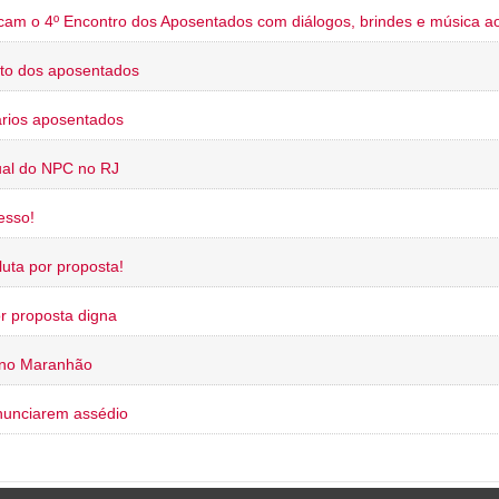
cam o 4º Encontro dos Aposentados com diálogos, brindes e música ao
to dos aposentados
rios aposentados
ual do NPC no RJ
esso!
uta por proposta!
or proposta digna
 no Maranhão
nunciarem assédio