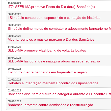
11/09/2023
ITZ: SEEB-MA promove Festa do Dia do(a) Bancário(a)
06/09/2023
I Simpósio contou com espaço kids e contação de histórias
06/09/2023
Simpósio define meios de combater o adoecimento bancário no
28/08/2023
Alegria, sorteios e música marcam o Dia dos Bancários
14/08/2023
SEEB-MA promove FlashBank: de volta às boates
18/04/2023
SEEB-MA faz 88 anos e inaugura obras na sede recreativa
20/03/2023
Encontro integra bancários em Imperatriz e região
01/02/2023
Debates e integração marcam Encontro dos Aposentados
01/02/2023
Bancários discutem o futuro da categoria durante o I Encontro E
05/01/2023
Bradesco: protesto contra demissões e reestruturação