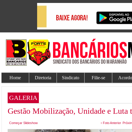
Home
Diretoria
Sindicato
Filie-se
Acordo
GALERIA
Gestão Mobilização, Unidade e Lut
Começar Slideshow
‹ Foto Anterior
Próxim