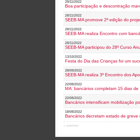
29/11/2022
Boa participação e descontração mar
28/11/2022
SEEB-MA promove 2ª edição do proje
28/11/2022
SEEB-MA realiza Encontro com bancá
28/11/2022
SEEB-MA participou do 28º Curso An
13/10/2022
Festa do Dia das Crianças foi um suc
28/09/2022
SEEB-MA realiza 3º Encontro dos Ap
22/08/2022
MA: bancários completam 15 dias de l
22/08/2022
Bancários intensificam mobilização p
18/08/2022
Bancários decretam estado de greve
« anterior