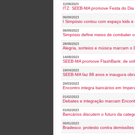
11/09/2023
ITZ: SEEB-MA promove Festa do Dia 
06/09/2023
I Simpósio contou com espaço kids e 
06/09/2023
Simpósio define meios de combater 
28/08/2023
Alegria, sorteios e música marcam o 
14/08/2023
SEEB-MA promove FlashBank: de volt
18/04/2023
SEEB-MA faz 88 anos e inaugura obra
20/03/2023
Encontro integra bancários em Impera
01/02/2023
Debates e integração marcam Encont
01/02/2023
Bancários discutem o futuro da categ
05/01/2023
Bradesco: protesto contra demissões 