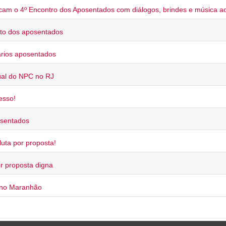
cam o 4º Encontro dos Aposentados com diálogos, brindes e música ao
to dos aposentados
rios aposentados
ual do NPC no RJ
esso!
osentados
uta por proposta!
or proposta digna
 no Maranhão