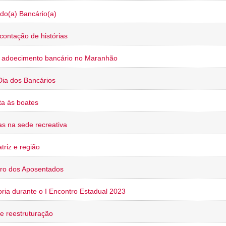
do(a) Bancário(a)
contação de histórias
o adoecimento bancário no Maranhão
Dia dos Bancários
a às boates
s na sede recreativa
triz e região
ro dos Aposentados
oria durante o I Encontro Estadual 2023
e reestruturação