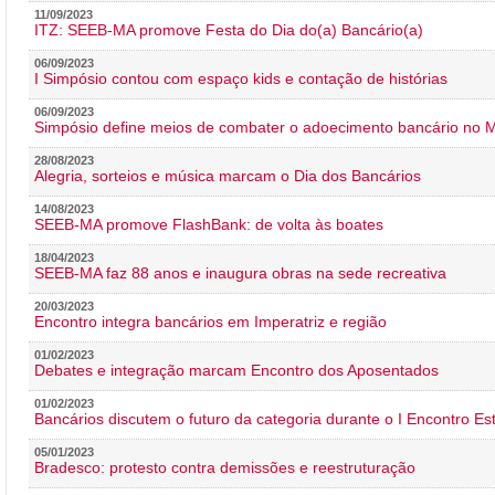
11/09/2023
ITZ: SEEB-MA promove Festa do Dia do(a) Bancário(a)
06/09/2023
I Simpósio contou com espaço kids e contação de histórias
06/09/2023
Simpósio define meios de combater o adoecimento bancário no
28/08/2023
Alegria, sorteios e música marcam o Dia dos Bancários
14/08/2023
SEEB-MA promove FlashBank: de volta às boates
18/04/2023
SEEB-MA faz 88 anos e inaugura obras na sede recreativa
20/03/2023
Encontro integra bancários em Imperatriz e região
01/02/2023
Debates e integração marcam Encontro dos Aposentados
01/02/2023
Bancários discutem o futuro da categoria durante o I Encontro E
05/01/2023
Bradesco: protesto contra demissões e reestruturação