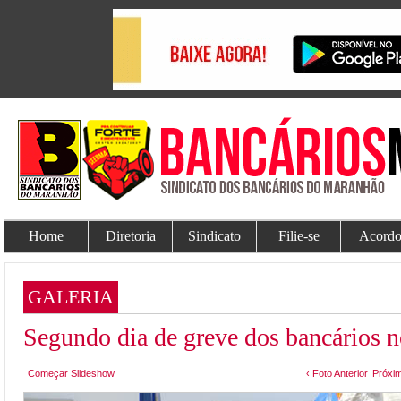
Home
Diretoria
Sindicato
Filie-se
Acordo
GALERIA
Segundo dia de greve dos bancários 
Começar Slideshow
‹ Foto Anterior
Próxim