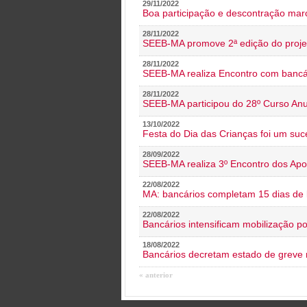
29/11/2022
Boa participação e descontração mar
28/11/2022
SEEB-MA promove 2ª edição do proje
28/11/2022
SEEB-MA realiza Encontro com bancá
28/11/2022
SEEB-MA participou do 28º Curso An
13/10/2022
Festa do Dia das Crianças foi um suc
28/09/2022
SEEB-MA realiza 3º Encontro dos Ap
22/08/2022
MA: bancários completam 15 dias de l
22/08/2022
Bancários intensificam mobilização p
18/08/2022
Bancários decretam estado de greve
« anterior