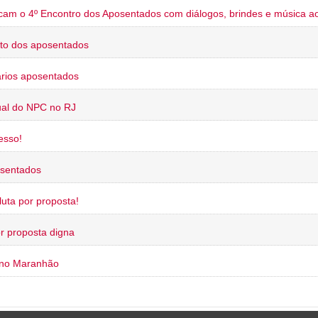
cam o 4º Encontro dos Aposentados com diálogos, brindes e música ao
to dos aposentados
rios aposentados
ual do NPC no RJ
esso!
osentados
uta por proposta!
or proposta digna
 no Maranhão