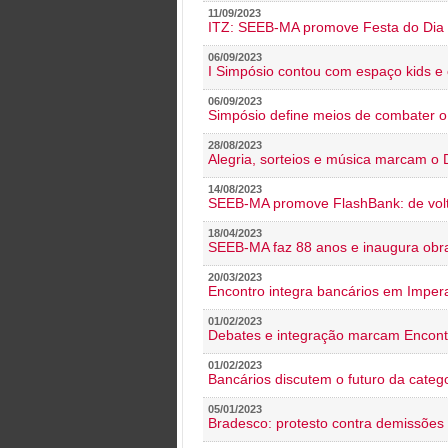
11/09/2023
ITZ: SEEB-MA promove Festa do Dia 
06/09/2023
I Simpósio contou com espaço kids e 
06/09/2023
Simpósio define meios de combater 
28/08/2023
Alegria, sorteios e música marcam o 
14/08/2023
SEEB-MA promove FlashBank: de volt
18/04/2023
SEEB-MA faz 88 anos e inaugura obra
20/03/2023
Encontro integra bancários em Impera
01/02/2023
Debates e integração marcam Encont
01/02/2023
Bancários discutem o futuro da categ
05/01/2023
Bradesco: protesto contra demissões 