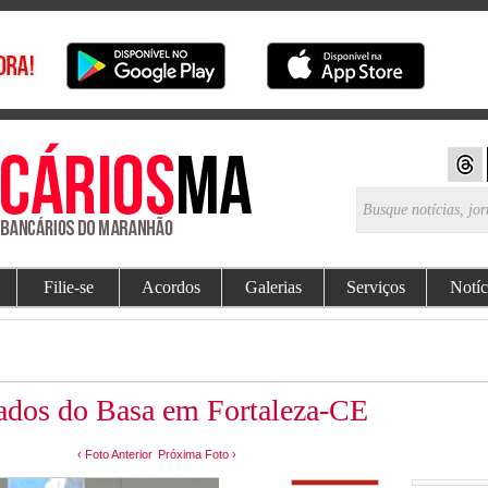
Filie-se
Acordos
Galerias
Serviços
Notíc
ados do Basa em Fortaleza-CE
‹ Foto Anterior
Próxima Foto ›