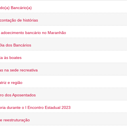
do(a) Bancário(a)
contação de histórias
o adoecimento bancário no Maranhão
Dia dos Bancários
a às boates
s na sede recreativa
triz e região
ro dos Aposentados
oria durante o I Encontro Estadual 2023
e reestruturação