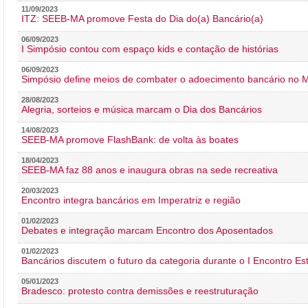
11/09/2023
ITZ: SEEB-MA promove Festa do Dia do(a) Bancário(a)
06/09/2023
I Simpósio contou com espaço kids e contação de histórias
06/09/2023
Simpósio define meios de combater o adoecimento bancário no
28/08/2023
Alegria, sorteios e música marcam o Dia dos Bancários
14/08/2023
SEEB-MA promove FlashBank: de volta às boates
18/04/2023
SEEB-MA faz 88 anos e inaugura obras na sede recreativa
20/03/2023
Encontro integra bancários em Imperatriz e região
01/02/2023
Debates e integração marcam Encontro dos Aposentados
01/02/2023
Bancários discutem o futuro da categoria durante o I Encontro E
05/01/2023
Bradesco: protesto contra demissões e reestruturação