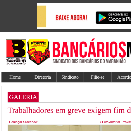
Home
Diretoria
Sindicato
Filie-se
Acordo
GALERIA
Trabalhadores em greve exigem fim d
Começar Slideshow
‹ Foto Anterior
Próxim