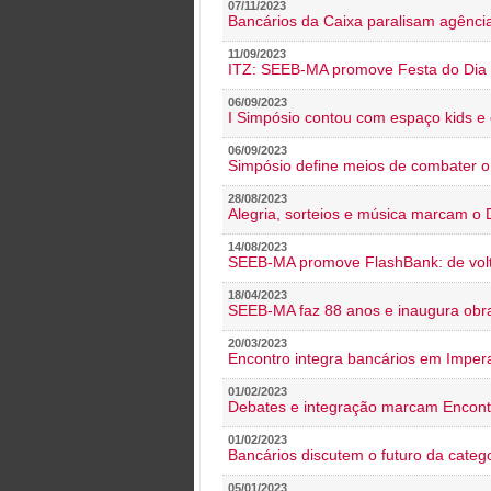
07/11/2023
Bancários da Caixa paralisam agênc
11/09/2023
ITZ: SEEB-MA promove Festa do Dia 
06/09/2023
I Simpósio contou com espaço kids e 
06/09/2023
Simpósio define meios de combater 
28/08/2023
Alegria, sorteios e música marcam o 
14/08/2023
SEEB-MA promove FlashBank: de volt
18/04/2023
SEEB-MA faz 88 anos e inaugura obra
20/03/2023
Encontro integra bancários em Impera
01/02/2023
Debates e integração marcam Encont
01/02/2023
Bancários discutem o futuro da categ
05/01/2023