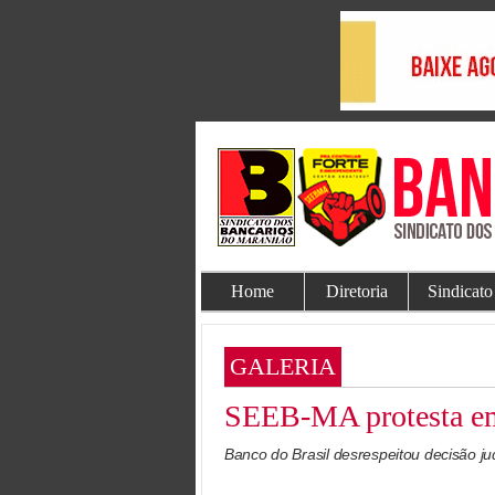
Home
Diretoria
Sindicato
GALERIA
SEEB-MA protesta em
Banco do Brasil desrespeitou decisão ju