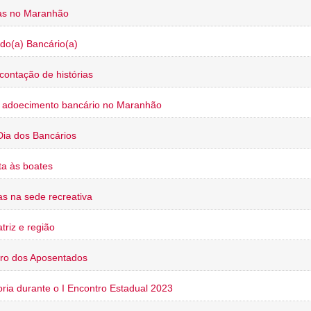
ias no Maranhão
do(a) Bancário(a)
contação de histórias
o adoecimento bancário no Maranhão
Dia dos Bancários
a às boates
s na sede recreativa
triz e região
ro dos Aposentados
oria durante o I Encontro Estadual 2023