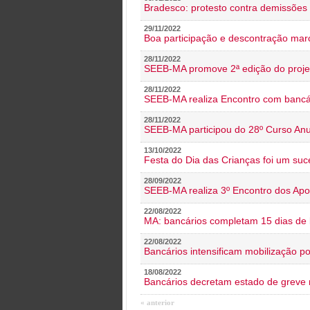
Bradesco: protesto contra demissões 
29/11/2022
Boa participação e descontração mar
28/11/2022
SEEB-MA promove 2ª edição do proje
28/11/2022
SEEB-MA realiza Encontro com bancá
28/11/2022
SEEB-MA participou do 28º Curso An
13/10/2022
Festa do Dia das Crianças foi um suc
28/09/2022
SEEB-MA realiza 3º Encontro dos Ap
22/08/2022
MA: bancários completam 15 dias de l
22/08/2022
Bancários intensificam mobilização p
18/08/2022
Bancários decretam estado de greve
« anterior