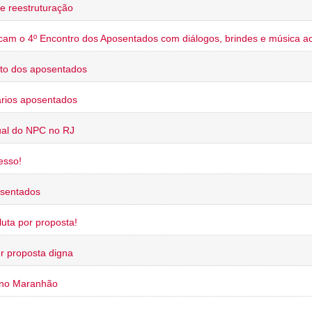
e reestruturação
cam o 4º Encontro dos Aposentados com diálogos, brindes e música ao
to dos aposentados
rios aposentados
ual do NPC no RJ
esso!
osentados
uta por proposta!
or proposta digna
 no Maranhão