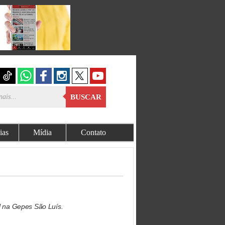
BUSCAR
ias
Mídia
Contato
al na Gepes São Luís.