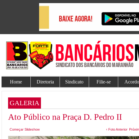
Home
Diretoria
Sindicato
Filie-se
Acordo
GALERIA
Ato Público na Praça D. Pedro II
Começar Slideshow
‹ Foto Anterior
Próxim