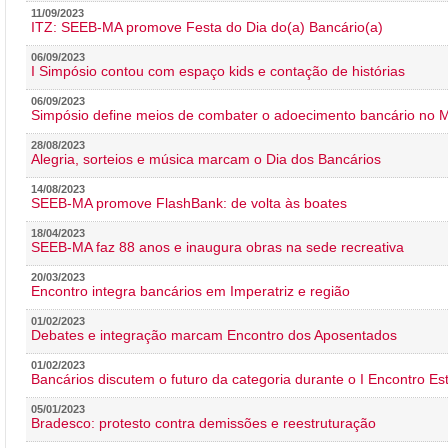
11/09/2023
ITZ: SEEB-MA promove Festa do Dia do(a) Bancário(a)
06/09/2023
I Simpósio contou com espaço kids e contação de histórias
06/09/2023
Simpósio define meios de combater o adoecimento bancário no
28/08/2023
Alegria, sorteios e música marcam o Dia dos Bancários
14/08/2023
SEEB-MA promove FlashBank: de volta às boates
18/04/2023
SEEB-MA faz 88 anos e inaugura obras na sede recreativa
20/03/2023
Encontro integra bancários em Imperatriz e região
01/02/2023
Debates e integração marcam Encontro dos Aposentados
01/02/2023
Bancários discutem o futuro da categoria durante o I Encontro E
05/01/2023
Bradesco: protesto contra demissões e reestruturação