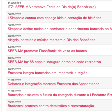
11/09/2023
ITZ: SEEB-MA promove Festa do Dia do(a) Bancário(a)
06/09/2023
I Simpósio contou com espaço kids e contação de histórias
06/09/2023
Simpósio define meios de combater o adoecimento bancário no
28/08/2023
Alegria, sorteios e música marcam o Dia dos Bancários
14/08/2023
SEEB-MA promove FlashBank: de volta às boates
18/04/2023
SEEB-MA faz 88 anos e inaugura obras na sede recreativa
20/03/2023
Encontro integra bancários em Imperatriz e região
01/02/2023
Debates e integração marcam Encontro dos Aposentados
01/02/2023
Bancários discutem o futuro da categoria durante o I Encontro E
05/01/2023
Bradesco: protesto contra demissões e reestruturação