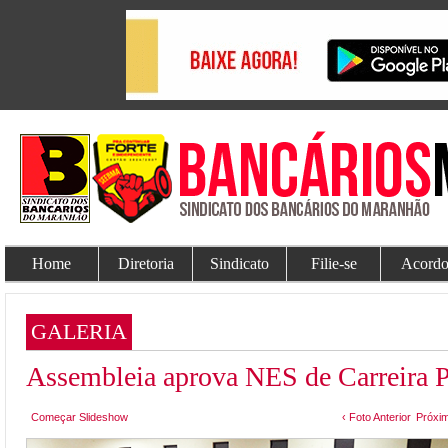
Home
Diretoria
Sindicato
Filie-se
Acordo
GALERIA
Assembleia aprova NES de Carreira P
Começar Slideshow
‹ Foto Anterior
Próxim