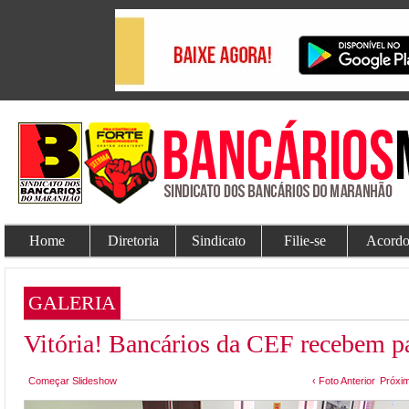
Home
Diretoria
Sindicato
Filie-se
Acordo
GALERIA
Vitória! Bancários da CEF recebem 
Começar Slideshow
‹ Foto Anterior
Próxim