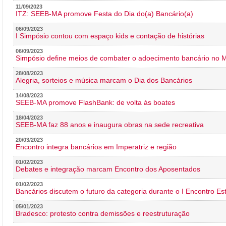
11/09/2023
ITZ: SEEB-MA promove Festa do Dia do(a) Bancário(a)
06/09/2023
I Simpósio contou com espaço kids e contação de histórias
06/09/2023
Simpósio define meios de combater o adoecimento bancário no
28/08/2023
Alegria, sorteios e música marcam o Dia dos Bancários
14/08/2023
SEEB-MA promove FlashBank: de volta às boates
18/04/2023
SEEB-MA faz 88 anos e inaugura obras na sede recreativa
20/03/2023
Encontro integra bancários em Imperatriz e região
01/02/2023
Debates e integração marcam Encontro dos Aposentados
01/02/2023
Bancários discutem o futuro da categoria durante o I Encontro E
05/01/2023
Bradesco: protesto contra demissões e reestruturação