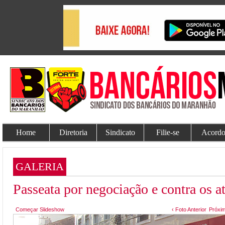
Home
Diretoria
Sindicato
Filie-se
Acordo
GALERIA
Passeata por negociação e contra os 
Começar Slideshow
‹ Foto Anterior
Próxim