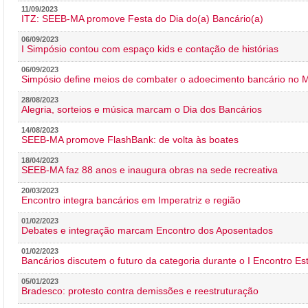
11/09/2023
ITZ: SEEB-MA promove Festa do Dia do(a) Bancário(a)
06/09/2023
I Simpósio contou com espaço kids e contação de histórias
06/09/2023
Simpósio define meios de combater o adoecimento bancário no
28/08/2023
Alegria, sorteios e música marcam o Dia dos Bancários
14/08/2023
SEEB-MA promove FlashBank: de volta às boates
18/04/2023
SEEB-MA faz 88 anos e inaugura obras na sede recreativa
20/03/2023
Encontro integra bancários em Imperatriz e região
01/02/2023
Debates e integração marcam Encontro dos Aposentados
01/02/2023
Bancários discutem o futuro da categoria durante o I Encontro E
05/01/2023
Bradesco: protesto contra demissões e reestruturação