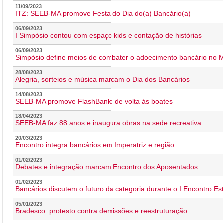
11/09/2023
ITZ: SEEB-MA promove Festa do Dia do(a) Bancário(a)
06/09/2023
I Simpósio contou com espaço kids e contação de histórias
06/09/2023
Simpósio define meios de combater o adoecimento bancário no
28/08/2023
Alegria, sorteios e música marcam o Dia dos Bancários
14/08/2023
SEEB-MA promove FlashBank: de volta às boates
18/04/2023
SEEB-MA faz 88 anos e inaugura obras na sede recreativa
20/03/2023
Encontro integra bancários em Imperatriz e região
01/02/2023
Debates e integração marcam Encontro dos Aposentados
01/02/2023
Bancários discutem o futuro da categoria durante o I Encontro E
05/01/2023
Bradesco: protesto contra demissões e reestruturação