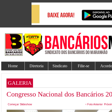
Home
Diretoria
Sindicato
Filie-se
Acordo
GALERIA
Congresso Nacional dos Bancários 2
Começar Slideshow
‹ Foto Anterior
Próxim