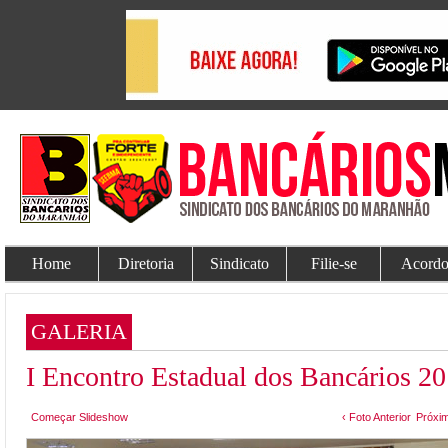
Home
Diretoria
Sindicato
Filie-se
Acordo
GALERIA
I Encontro Estadual dos Bancários 2
Começar Slideshow
‹ Foto Anterior
Próxim