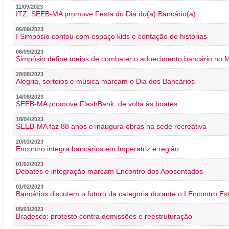
11/09/2023
ITZ: SEEB-MA promove Festa do Dia do(a) Bancário(a)
06/09/2023
I Simpósio contou com espaço kids e contação de histórias
06/09/2023
Simpósio define meios de combater o adoecimento bancário no
28/08/2023
Alegria, sorteios e música marcam o Dia dos Bancários
14/08/2023
SEEB-MA promove FlashBank: de volta às boates
18/04/2023
SEEB-MA faz 88 anos e inaugura obras na sede recreativa
20/03/2023
Encontro integra bancários em Imperatriz e região
01/02/2023
Debates e integração marcam Encontro dos Aposentados
01/02/2023
Bancários discutem o futuro da categoria durante o I Encontro E
05/01/2023
Bradesco: protesto contra demissões e reestruturação