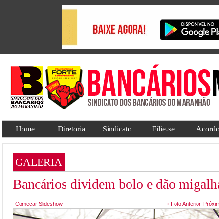
Home
Diretoria
Sindicato
Filie-se
Acordo
GALERIA
Bancários dividem bolo e dão migalha
Começar Slideshow
‹ Foto Anterior
Próxim