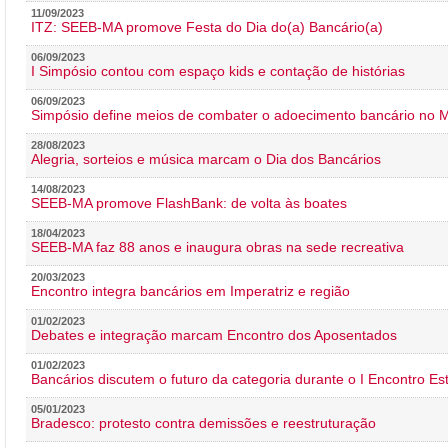
11/09/2023
ITZ: SEEB-MA promove Festa do Dia do(a) Bancário(a)
06/09/2023
I Simpósio contou com espaço kids e contação de histórias
06/09/2023
Simpósio define meios de combater o adoecimento bancário no
28/08/2023
Alegria, sorteios e música marcam o Dia dos Bancários
14/08/2023
SEEB-MA promove FlashBank: de volta às boates
18/04/2023
SEEB-MA faz 88 anos e inaugura obras na sede recreativa
20/03/2023
Encontro integra bancários em Imperatriz e região
01/02/2023
Debates e integração marcam Encontro dos Aposentados
01/02/2023
Bancários discutem o futuro da categoria durante o I Encontro E
05/01/2023
Bradesco: protesto contra demissões e reestruturação