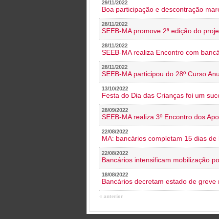
29/11/2022
Boa participação e descontração mar
28/11/2022
SEEB-MA promove 2ª edição do proje
28/11/2022
SEEB-MA realiza Encontro com bancá
28/11/2022
SEEB-MA participou do 28º Curso An
13/10/2022
Festa do Dia das Crianças foi um suc
28/09/2022
SEEB-MA realiza 3º Encontro dos Ap
22/08/2022
MA: bancários completam 15 dias de l
22/08/2022
Bancários intensificam mobilização p
18/08/2022
Bancários decretam estado de greve
« anterior