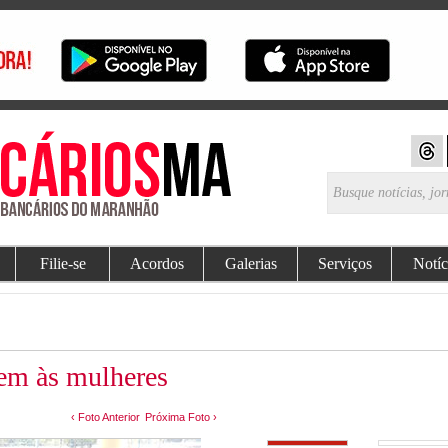
Filie-se
Acordos
Galerias
Serviços
Notíc
m às mulheres
‹ Foto Anterior
Próxima Foto ›