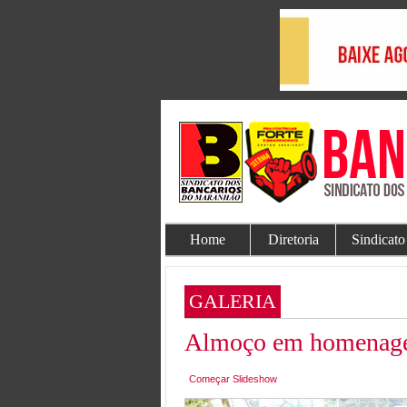
Home
Diretoria
Sindicato
GALERIA
Almoço em homenage
Começar Slideshow