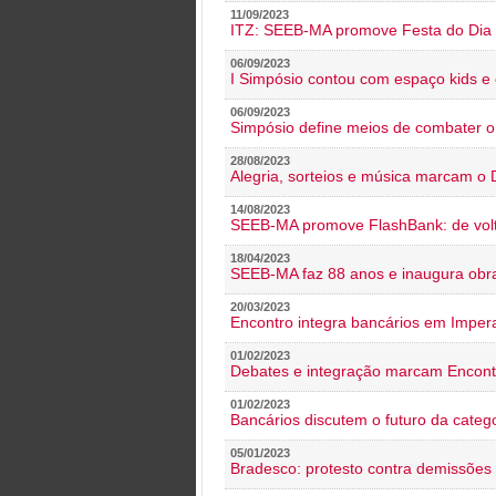
11/09/2023
ITZ: SEEB-MA promove Festa do Dia 
06/09/2023
I Simpósio contou com espaço kids e 
06/09/2023
Simpósio define meios de combater 
28/08/2023
Alegria, sorteios e música marcam o 
14/08/2023
SEEB-MA promove FlashBank: de volt
18/04/2023
SEEB-MA faz 88 anos e inaugura obra
20/03/2023
Encontro integra bancários em Impera
01/02/2023
Debates e integração marcam Encont
01/02/2023
Bancários discutem o futuro da categ
05/01/2023
Bradesco: protesto contra demissões 