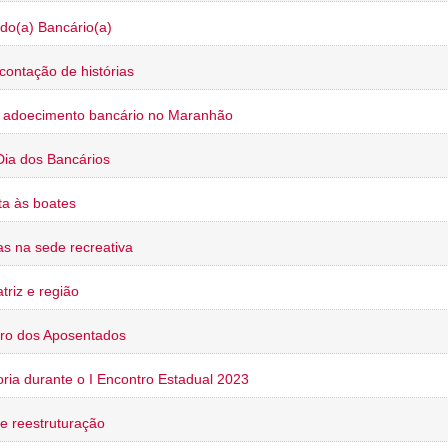
do(a) Bancário(a)
contação de histórias
o adoecimento bancário no Maranhão
Dia dos Bancários
a às boates
s na sede recreativa
triz e região
ro dos Aposentados
oria durante o I Encontro Estadual 2023
e reestruturação