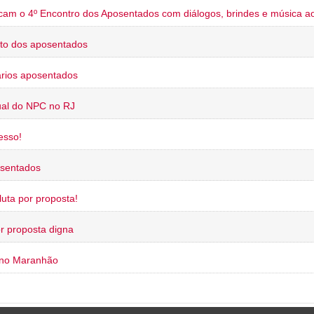
cam o 4º Encontro dos Aposentados com diálogos, brindes e música ao
to dos aposentados
rios aposentados
ual do NPC no RJ
esso!
osentados
uta por proposta!
or proposta digna
 no Maranhão