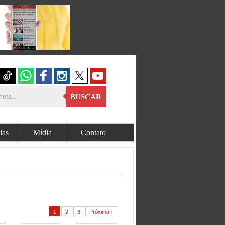
BUSCAR
ias
Mídia
Contato
1
2
3
Próxima ›