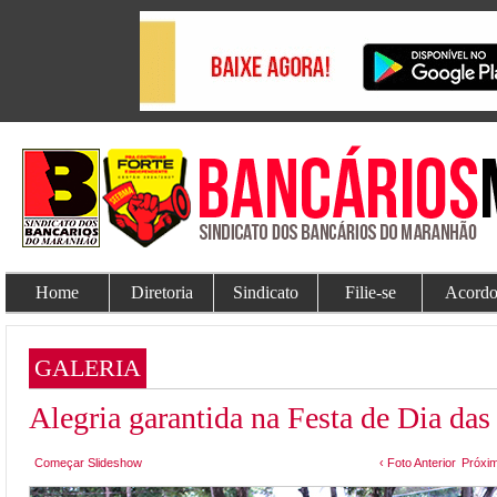
Home
Diretoria
Sindicato
Filie-se
Acordo
GALERIA
Alegria garantida na Festa de Dia d
Começar Slideshow
‹ Foto Anterior
Próxim