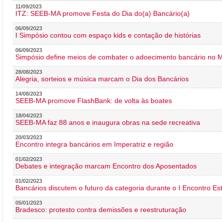
11/09/2023
ITZ: SEEB-MA promove Festa do Dia do(a) Bancário(a)
06/09/2023
I Simpósio contou com espaço kids e contação de histórias
06/09/2023
Simpósio define meios de combater o adoecimento bancário no
28/08/2023
Alegria, sorteios e música marcam o Dia dos Bancários
14/08/2023
SEEB-MA promove FlashBank: de volta às boates
18/04/2023
SEEB-MA faz 88 anos e inaugura obras na sede recreativa
20/03/2023
Encontro integra bancários em Imperatriz e região
01/02/2023
Debates e integração marcam Encontro dos Aposentados
01/02/2023
Bancários discutem o futuro da categoria durante o I Encontro E
05/01/2023
Bradesco: protesto contra demissões e reestruturação