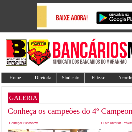
Home
Diretoria
Sindicato
Filie-se
Acordo
GALERIA
Conheça os campeões do 4º Campeona
Começar Slideshow
‹ Foto Anterior
Próxim