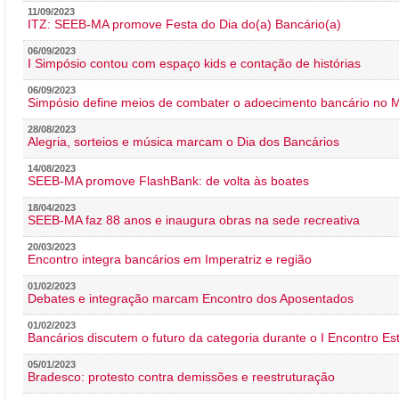
11/09/2023
ITZ: SEEB-MA promove Festa do Dia do(a) Bancário(a)
06/09/2023
I Simpósio contou com espaço kids e contação de histórias
06/09/2023
Simpósio define meios de combater o adoecimento bancário no
28/08/2023
Alegria, sorteios e música marcam o Dia dos Bancários
14/08/2023
SEEB-MA promove FlashBank: de volta às boates
18/04/2023
SEEB-MA faz 88 anos e inaugura obras na sede recreativa
20/03/2023
Encontro integra bancários em Imperatriz e região
01/02/2023
Debates e integração marcam Encontro dos Aposentados
01/02/2023
Bancários discutem o futuro da categoria durante o I Encontro E
05/01/2023
Bradesco: protesto contra demissões e reestruturação