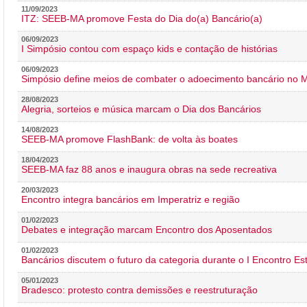
11/09/2023
ITZ: SEEB-MA promove Festa do Dia do(a) Bancário(a)
06/09/2023
I Simpósio contou com espaço kids e contação de histórias
06/09/2023
Simpósio define meios de combater o adoecimento bancário no
28/08/2023
Alegria, sorteios e música marcam o Dia dos Bancários
14/08/2023
SEEB-MA promove FlashBank: de volta às boates
18/04/2023
SEEB-MA faz 88 anos e inaugura obras na sede recreativa
20/03/2023
Encontro integra bancários em Imperatriz e região
01/02/2023
Debates e integração marcam Encontro dos Aposentados
01/02/2023
Bancários discutem o futuro da categoria durante o I Encontro E
05/01/2023
Bradesco: protesto contra demissões e reestruturação