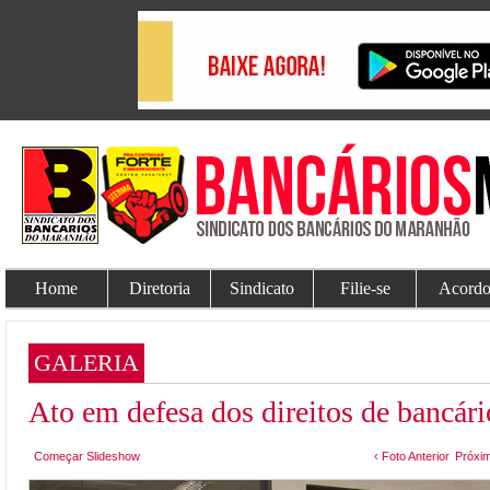
Home
Diretoria
Sindicato
Filie-se
Acordo
GALERIA
Ato em defesa dos direitos de bancári
Começar Slideshow
‹ Foto Anterior
Próxim