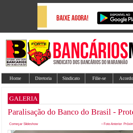
Home
Diretoria
Sindicato
Filie-se
Acordo
GALERIA
Paralisação do Banco do Brasil - Prot
Começar Slideshow
‹ Foto Anterior
Próxim