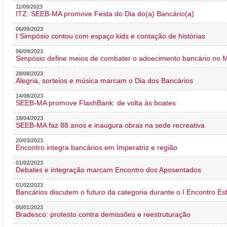
11/09/2023
ITZ: SEEB-MA promove Festa do Dia do(a) Bancário(a)
06/09/2023
I Simpósio contou com espaço kids e contação de histórias
06/09/2023
Simpósio define meios de combater o adoecimento bancário no
28/08/2023
Alegria, sorteios e música marcam o Dia dos Bancários
14/08/2023
SEEB-MA promove FlashBank: de volta às boates
18/04/2023
SEEB-MA faz 88 anos e inaugura obras na sede recreativa
20/03/2023
Encontro integra bancários em Imperatriz e região
01/02/2023
Debates e integração marcam Encontro dos Aposentados
01/02/2023
Bancários discutem o futuro da categoria durante o I Encontro E
05/01/2023
Bradesco: protesto contra demissões e reestruturação