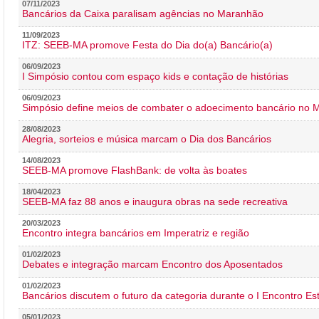
07/11/2023
Bancários da Caixa paralisam agências no Maranhão
11/09/2023
ITZ: SEEB-MA promove Festa do Dia do(a) Bancário(a)
06/09/2023
I Simpósio contou com espaço kids e contação de histórias
06/09/2023
Simpósio define meios de combater o adoecimento bancário no
28/08/2023
Alegria, sorteios e música marcam o Dia dos Bancários
14/08/2023
SEEB-MA promove FlashBank: de volta às boates
18/04/2023
SEEB-MA faz 88 anos e inaugura obras na sede recreativa
20/03/2023
Encontro integra bancários em Imperatriz e região
01/02/2023
Debates e integração marcam Encontro dos Aposentados
01/02/2023
Bancários discutem o futuro da categoria durante o I Encontro E
05/01/2023