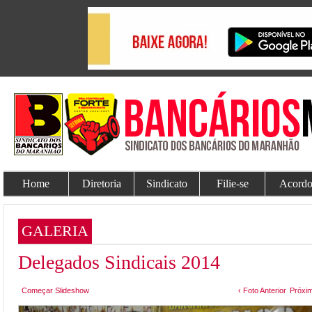
Home
Diretoria
Sindicato
Filie-se
Acordo
GALERIA
Delegados Sindicais 2014
Começar Slideshow
‹ Foto Anterior
Próxim