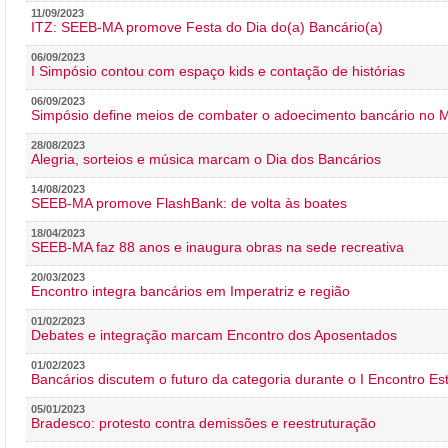
11/09/2023
ITZ: SEEB-MA promove Festa do Dia do(a) Bancário(a)
06/09/2023
I Simpósio contou com espaço kids e contação de histórias
06/09/2023
Simpósio define meios de combater o adoecimento bancário no
28/08/2023
Alegria, sorteios e música marcam o Dia dos Bancários
14/08/2023
SEEB-MA promove FlashBank: de volta às boates
18/04/2023
SEEB-MA faz 88 anos e inaugura obras na sede recreativa
20/03/2023
Encontro integra bancários em Imperatriz e região
01/02/2023
Debates e integração marcam Encontro dos Aposentados
01/02/2023
Bancários discutem o futuro da categoria durante o I Encontro E
05/01/2023
Bradesco: protesto contra demissões e reestruturação