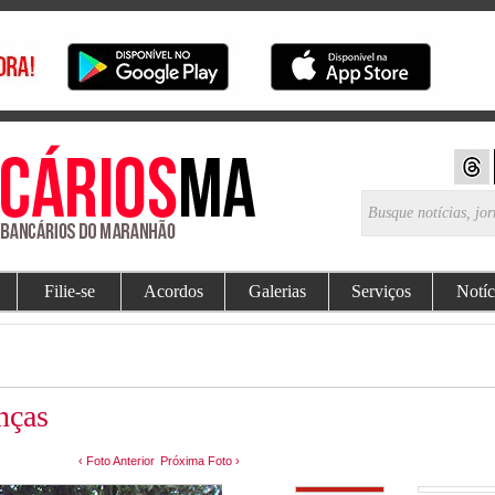
Filie-se
Acordos
Galerias
Serviços
Notíc
nças
‹ Foto Anterior
Próxima Foto ›