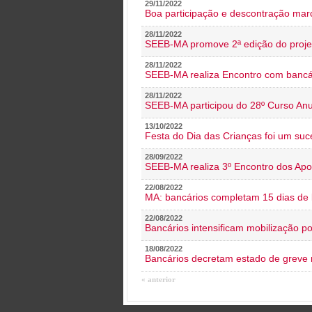
29/11/2022
Boa participação e descontração mar
28/11/2022
SEEB-MA promove 2ª edição do proje
28/11/2022
SEEB-MA realiza Encontro com bancá
28/11/2022
SEEB-MA participou do 28º Curso An
13/10/2022
Festa do Dia das Crianças foi um suc
28/09/2022
SEEB-MA realiza 3º Encontro dos Ap
22/08/2022
MA: bancários completam 15 dias de l
22/08/2022
Bancários intensificam mobilização p
18/08/2022
Bancários decretam estado de greve
« anterior