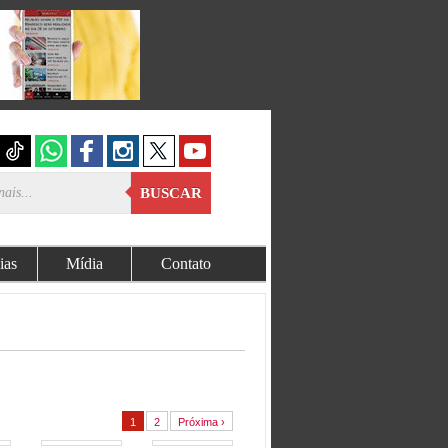
BUSCAR
ias
Mídia
Contato
1
2
Próxima ›