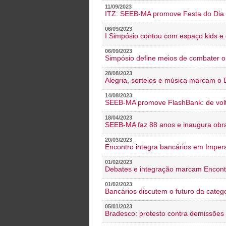
11/09/2023
ITZ: SEEB-MA promove Festa do Dia 
06/09/2023
I Simpósio contou com espaço kids e 
06/09/2023
Simpósio define meios de combater 
28/08/2023
Alegria, sorteios e música marcam o 
14/08/2023
SEEB-MA promove FlashBank: de volt
18/04/2023
SEEB-MA faz 88 anos e inaugura obra
20/03/2023
Encontro integra bancários em Impera
01/02/2023
Debates e integração marcam Encont
01/02/2023
Bancários discutem o futuro da categ
05/01/2023
Bradesco: protesto contra demissões 