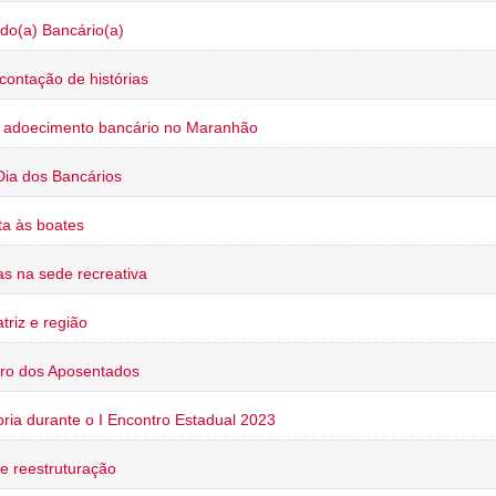
do(a) Bancário(a)
contação de histórias
o adoecimento bancário no Maranhão
Dia dos Bancários
a às boates
s na sede recreativa
triz e região
ro dos Aposentados
oria durante o I Encontro Estadual 2023
e reestruturação