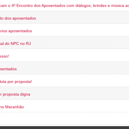
cam o 4º Encontro dos Aposentados com diálogos, brindes e música ao
to dos aposentados
rios aposentados
ual do NPC no RJ
esso!
osentados
uta por proposta!
or proposta digna
 no Maranhão