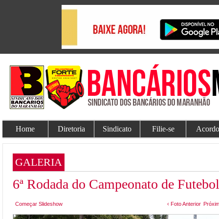
Home
Diretoria
Sindicato
Filie-se
Acordo
GALERIA
6ª Rodada do Campeonato de Futebol
Começar Slideshow
‹ Foto Anterior
Próxim