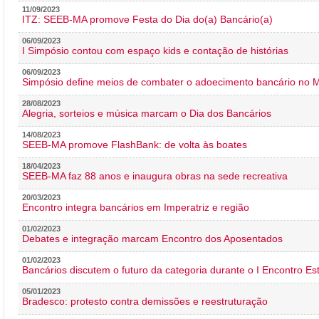
11/09/2023
ITZ: SEEB-MA promove Festa do Dia do(a) Bancário(a)
06/09/2023
I Simpósio contou com espaço kids e contação de histórias
06/09/2023
Simpósio define meios de combater o adoecimento bancário no
28/08/2023
Alegria, sorteios e música marcam o Dia dos Bancários
14/08/2023
SEEB-MA promove FlashBank: de volta às boates
18/04/2023
SEEB-MA faz 88 anos e inaugura obras na sede recreativa
20/03/2023
Encontro integra bancários em Imperatriz e região
01/02/2023
Debates e integração marcam Encontro dos Aposentados
01/02/2023
Bancários discutem o futuro da categoria durante o I Encontro E
05/01/2023
Bradesco: protesto contra demissões e reestruturação