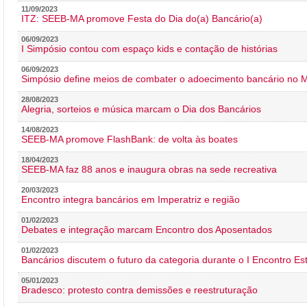
11/09/2023
ITZ: SEEB-MA promove Festa do Dia do(a) Bancário(a)
06/09/2023
I Simpósio contou com espaço kids e contação de histórias
06/09/2023
Simpósio define meios de combater o adoecimento bancário no
28/08/2023
Alegria, sorteios e música marcam o Dia dos Bancários
14/08/2023
SEEB-MA promove FlashBank: de volta às boates
18/04/2023
SEEB-MA faz 88 anos e inaugura obras na sede recreativa
20/03/2023
Encontro integra bancários em Imperatriz e região
01/02/2023
Debates e integração marcam Encontro dos Aposentados
01/02/2023
Bancários discutem o futuro da categoria durante o I Encontro E
05/01/2023
Bradesco: protesto contra demissões e reestruturação