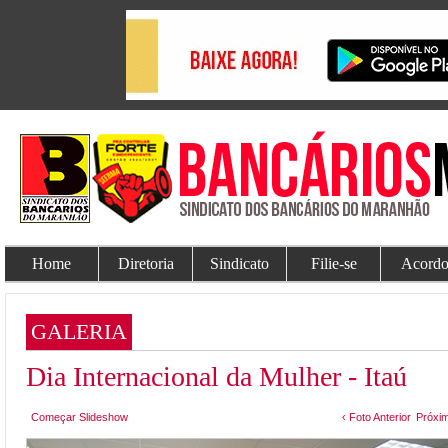
Home
Diretoria
Sindicato
Filie-se
Acordo
GALERIA
Dia Internacional da Mulher - Itaú
Começar Slideshow
‹ Foto Anterior
Próxim