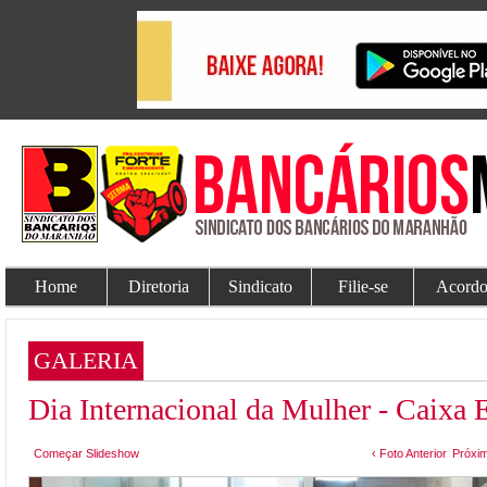
Home
Diretoria
Sindicato
Filie-se
Acordo
GALERIA
Dia Internacional da Mulher - Caixa
Começar Slideshow
‹ Foto Anterior
Próxim