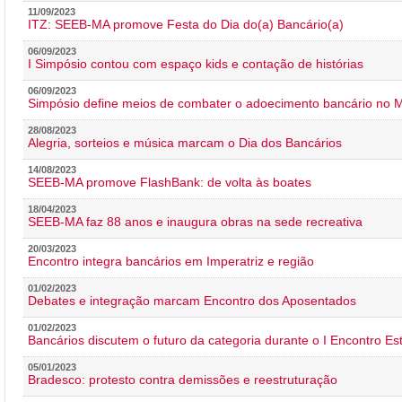
11/09/2023
ITZ: SEEB-MA promove Festa do Dia do(a) Bancário(a)
06/09/2023
I Simpósio contou com espaço kids e contação de histórias
06/09/2023
Simpósio define meios de combater o adoecimento bancário no
28/08/2023
Alegria, sorteios e música marcam o Dia dos Bancários
14/08/2023
SEEB-MA promove FlashBank: de volta às boates
18/04/2023
SEEB-MA faz 88 anos e inaugura obras na sede recreativa
20/03/2023
Encontro integra bancários em Imperatriz e região
01/02/2023
Debates e integração marcam Encontro dos Aposentados
01/02/2023
Bancários discutem o futuro da categoria durante o I Encontro E
05/01/2023
Bradesco: protesto contra demissões e reestruturação