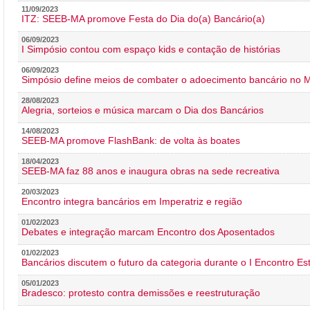
11/09/2023
ITZ: SEEB-MA promove Festa do Dia do(a) Bancário(a)
06/09/2023
I Simpósio contou com espaço kids e contação de histórias
06/09/2023
Simpósio define meios de combater o adoecimento bancário no
28/08/2023
Alegria, sorteios e música marcam o Dia dos Bancários
14/08/2023
SEEB-MA promove FlashBank: de volta às boates
18/04/2023
SEEB-MA faz 88 anos e inaugura obras na sede recreativa
20/03/2023
Encontro integra bancários em Imperatriz e região
01/02/2023
Debates e integração marcam Encontro dos Aposentados
01/02/2023
Bancários discutem o futuro da categoria durante o I Encontro E
05/01/2023
Bradesco: protesto contra demissões e reestruturação