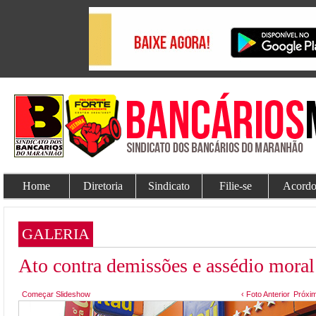
Home
Diretoria
Sindicato
Filie-se
Acordo
GALERIA
Ato contra demissões e assédio moral
Começar Slideshow
‹ Foto Anterior
Próxim