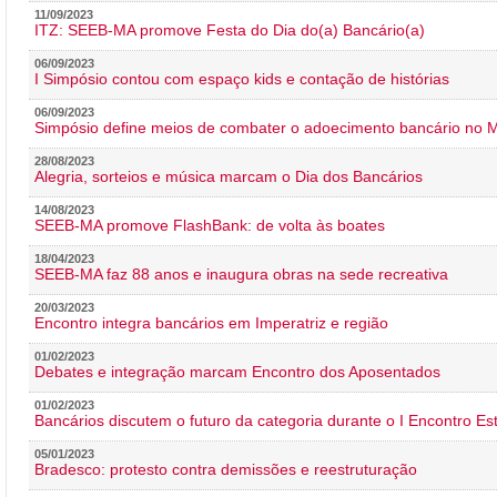
11/09/2023
ITZ: SEEB-MA promove Festa do Dia do(a) Bancário(a)
06/09/2023
I Simpósio contou com espaço kids e contação de histórias
06/09/2023
Simpósio define meios de combater o adoecimento bancário no
28/08/2023
Alegria, sorteios e música marcam o Dia dos Bancários
14/08/2023
SEEB-MA promove FlashBank: de volta às boates
18/04/2023
SEEB-MA faz 88 anos e inaugura obras na sede recreativa
20/03/2023
Encontro integra bancários em Imperatriz e região
01/02/2023
Debates e integração marcam Encontro dos Aposentados
01/02/2023
Bancários discutem o futuro da categoria durante o I Encontro E
05/01/2023
Bradesco: protesto contra demissões e reestruturação