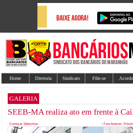
Home
Diretoria
Sindicato
Filie-se
Acordo
GALERIA
SEEB-MA realiza ato em frente à Cai
Começar Slideshow
‹ Foto Anterior
Próxim